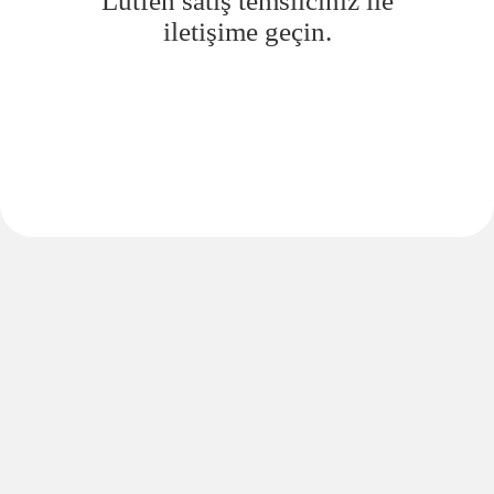
Lütfen satış temsilciniz ile
iletişime geçin.