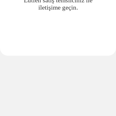
Lütfen satış temsilciniz ile
iletişime geçin.