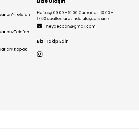
Bize Ulaşın
Haftaiçi 09:00 - 19:00 Cumartesi 10:00 -
arları> Telefon
17:00 saatleri arasında ulaşabilirsiniz.
heydecoan@gmail.com
arları>Telefon
Bizi Takip Edin
uarları>Kapak