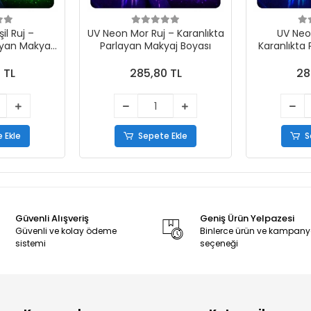
il Ruj –
UV Neon Mor Ruj – Karanlıkta
UV Neo
ayan Makyaj
Parlayan Makyaj Boyası
Karanlıkta
ı
 TL
285,80 TL
28
 Ekle
Sepete Ekle
S
Güvenli Alışveriş
Geniş Ürün Yelpazesi
Güvenli ve kolay ödeme
Binlerce ürün ve kampan
sistemi
seçeneği