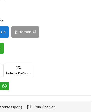
rle
Ekle
Hemen Al
R
İade ve Değişim
efonla Sipariş
Ürün Önerileri