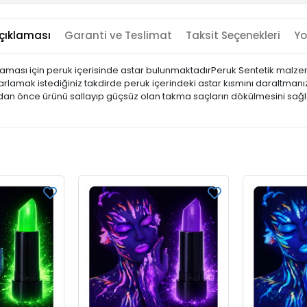
çıklaması
Garanti ve Teslimat
Taksit Seçenekleri
Yo
maması için peruk içerisinde astar bulunmaktadırPeruk Sentetik malze
rlamak istediğiniz takdirde peruk içerindeki astar kısmını daraltmanız 
dan önce ürünü sallayıp güçsüz olan takma saçların dökülmesini sağl