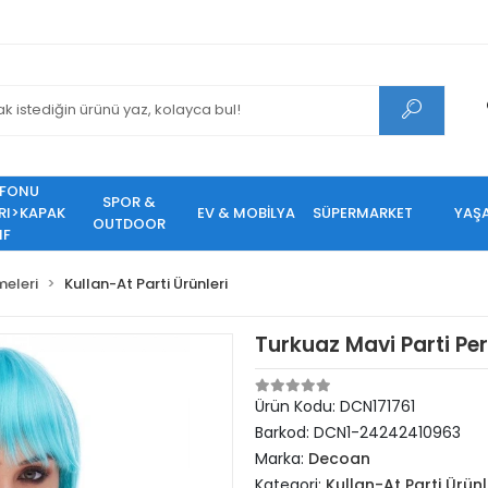
EFONU
SPOR &
RI>KAPAK
EV & MOBİLYA
SÜPERMARKET
YAŞ
OUTDOOR
IF
meleri
Kullan-At Parti Ürünleri
Turkuaz Mavi Parti Pe
Ürün Kodu:
DCN171761
Barkod:
DCN1-24242410963
Marka:
Decoan
Kategori:
Kullan-At Parti Ürünl