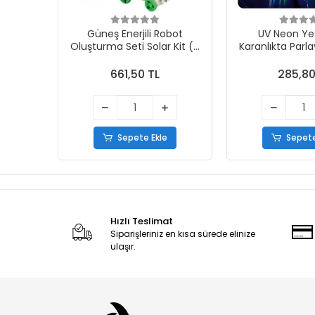
Güneş Enerjili Robot
UV Neon Yeş
Oluşturma Seti Solar Kit (6
Karanlıkta Parl
in 1)
Boyas
661,50 TL
285,80
Sepete Ekle
Sepete
Hızlı Teslimat
Siparişleriniz en kısa sürede elinize
ulaşır.