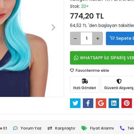
Stok:
20+
774,20 TL
64,52 TL 'den başlayan taksitle
Sepete 
WHATSAPP İLE SİPARİŞ VE
Favorilerime ekle
Hızlı Gönderi
Güvenli Alışveriş
e Et
Yorum Yaz
Karşılaştır
Fiyat Alarmı
Tel