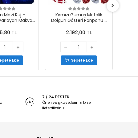
n Mavi Ruj –
Kırmızı Gümüş Metalik
Kırm
 Parlayan Makyaj
Dolgun Gösteri Ponponu -
Dolgun
Boyası
20 Adet (10 Çift)
5,80 TL
2.192,00 TL
epete Ekle
Sepete Ekle
7 / 24 DESTEK
ya
Öneri ve şikayetlerinizi bize
iletebilirsiniz.