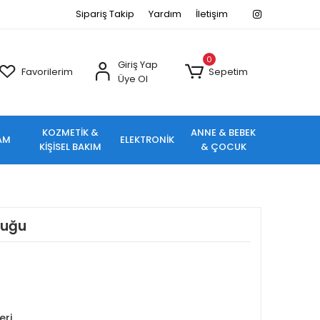
Sipariş Takip
Yardım
İletişim
0
Giriş Yap
Favorilerim
Sepetim
Üye Ol
KOZMETİK &
ANNE & BEBEK
AM
ELEKTRONİK
KİŞİSEL BAKIM
& ÇOCUK
ruğu
eri