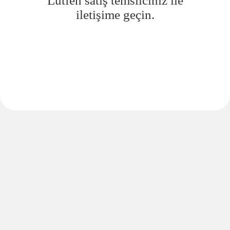
Lütfen satış temsilciniz ile
iletişime geçin.