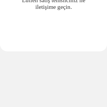
Lütfen satış temsilciniz ile
iletişime geçin.