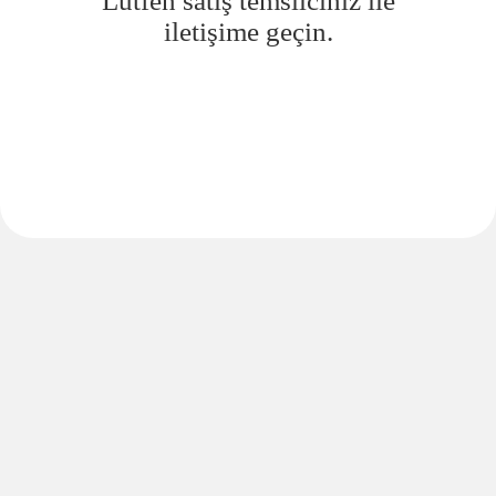
Lütfen satış temsilciniz ile
iletişime geçin.