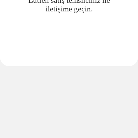
Lütfen satış temsilciniz ile
iletişime geçin.