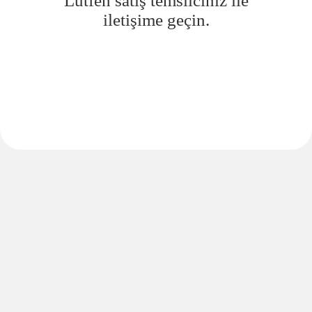
Lütfen satış temsilciniz ile
iletişime geçin.