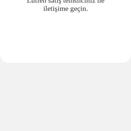
Lütfen satış temsilciniz ile
iletişime geçin.